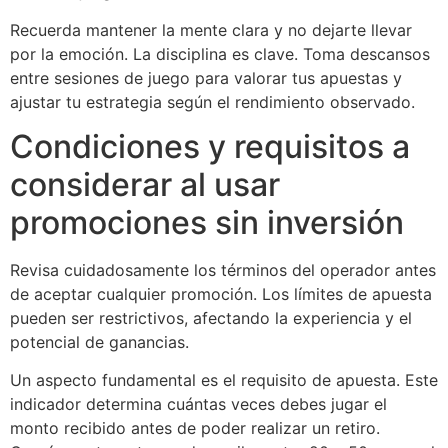
Recuerda mantener la mente clara y no dejarte llevar
por la emoción. La disciplina es clave. Toma descansos
entre sesiones de juego para valorar tus apuestas y
ajustar tu estrategia según el rendimiento observado.
Condiciones y requisitos a
considerar al usar
promociones sin inversión
Revisa cuidadosamente los términos del operador antes
de aceptar cualquier promoción. Los límites de apuesta
pueden ser restrictivos, afectando la experiencia y el
potencial de ganancias.
Un aspecto fundamental es el requisito de apuesta. Este
indicador determina cuántas veces debes jugar el
monto recibido antes de poder realizar un retiro.