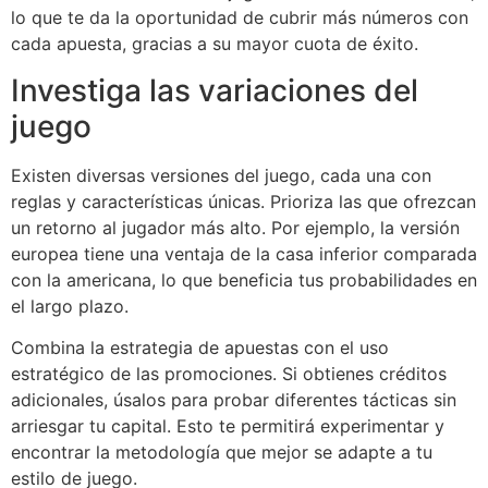
lo que te da la oportunidad de cubrir más números con
cada apuesta, gracias a su mayor cuota de éxito.
Investiga las variaciones del
juego
Existen diversas versiones del juego, cada una con
reglas y características únicas. Prioriza las que ofrezcan
un retorno al jugador más alto. Por ejemplo, la versión
europea tiene una ventaja de la casa inferior comparada
con la americana, lo que beneficia tus probabilidades en
el largo plazo.
Combina la estrategia de apuestas con el uso
estratégico de las promociones. Si obtienes créditos
adicionales, úsalos para probar diferentes tácticas sin
arriesgar tu capital. Esto te permitirá experimentar y
encontrar la metodología que mejor se adapte a tu
estilo de juego.