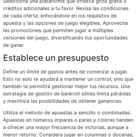
Selecciona una plataforma que ofrezca giros gratis o
créditos adicionales a tu favor. Revisa las condiciones
de cada oferta, enfocándote en los requisitos de
apuesta y las opciones de juego elegibles. Aprovecha
las promociones que permiten jugar a múltiples
versiones del juego, diversificando tus oportunidades
de ganar.
Establece un presupuesto
Define un límite de gastos antes de comenzar a jugar.
Esto no solo te ayudará a mantener un control, sino que
también te permitirá gestionar mejor tus recursos. Una
estrategia de gestión de bankroll sólida limita pérdidas
y maximiza las posibilidades de obtener ganancias.
Utiliza el método de apuestas a sencillo o combinadas.
Apuestas en números impares o pares y colores tienden
a ofrecer una mayor frecuencia de victorias, aunque a
menor retorno. Considera jugar en columnas o docenas,