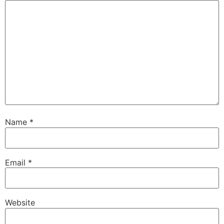
Name
*
Email
*
Website