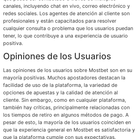
canales, incluyendo chat en vivo, correo electrónico y
redes sociales. Los agentes de atención al cliente son
profesionales y están capacitados para resolver
cualquier consulta o problema que los usuarios puedan
tener, lo que contribuye a una experiencia de usuario
positiva.
Opiniones de los Usuarios
Las opiniones de los usuarios sobre Mostbet son en su
mayoría positivas. Muchos apostadores destacan la
facilidad de uso de la plataforma, la variedad de
opciones de apuestas y la calidad de atención al
cliente. Sin embargo, como en cualquier plataforma,
también hay críticas, principalmente relacionadas con
los tiempos de retiro en algunos métodos de pago. A
pesar de esto, la mayoría de los usuarios coinciden en
que la experiencia general en Mostbet es satisfactoria y
que la plataforma cumple con sus expectativas.