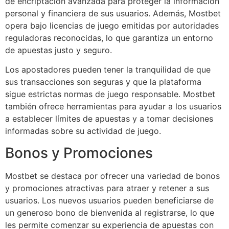
de encriptación avanzada para proteger la información
personal y financiera de sus usuarios. Además, Mostbet
opera bajo licencias de juego emitidas por autoridades
reguladoras reconocidas, lo que garantiza un entorno
de apuestas justo y seguro.
Los apostadores pueden tener la tranquilidad de que
sus transacciones son seguras y que la plataforma
sigue estrictas normas de juego responsable. Mostbet
también ofrece herramientas para ayudar a los usuarios
a establecer límites de apuestas y a tomar decisiones
informadas sobre su actividad de juego.
Bonos y Promociones
Mostbet se destaca por ofrecer una variedad de bonos
y promociones atractivas para atraer y retener a sus
usuarios. Los nuevos usuarios pueden beneficiarse de
un generoso bono de bienvenida al registrarse, lo que
les permite comenzar su experiencia de apuestas con