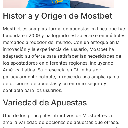
Historia y Origen de Mostbet
Mostbet es una plataforma de apuestas en línea que fue
fundada en 2009 y ha logrado establecerse en múltiples
mercados alrededor del mundo. Con un enfoque en la
innovación y la experiencia del usuario, Mostbet ha
adaptado su oferta para satisfacer las necesidades de
los apostadores en diferentes regiones, incluyendo
América Latina. Su presencia en Chile ha sido
particularmente notable, ofreciendo una amplia gama
de opciones de apuestas y un entorno seguro y
confiable para los usuarios.
Variedad de Apuestas
Uno de los principales atractivos de Mostbet es la
amplia variedad de opciones de apuestas que ofrece.