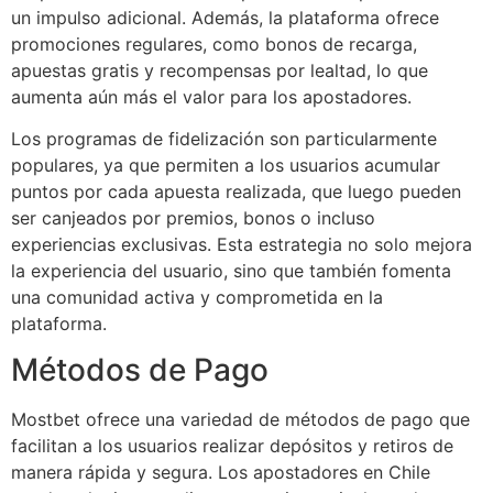
un impulso adicional. Además, la plataforma ofrece
promociones regulares, como bonos de recarga,
apuestas gratis y recompensas por lealtad, lo que
aumenta aún más el valor para los apostadores.
Los programas de fidelización son particularmente
populares, ya que permiten a los usuarios acumular
puntos por cada apuesta realizada, que luego pueden
ser canjeados por premios, bonos o incluso
experiencias exclusivas. Esta estrategia no solo mejora
la experiencia del usuario, sino que también fomenta
una comunidad activa y comprometida en la
plataforma.
Métodos de Pago
Mostbet ofrece una variedad de métodos de pago que
facilitan a los usuarios realizar depósitos y retiros de
manera rápida y segura. Los apostadores en Chile