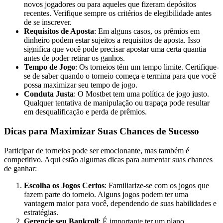
novos jogadores ou para aqueles que fizeram depósitos
recentes. Verifique sempre os critérios de elegibilidade antes
de se inscrever.
Requisitos de Aposta
: Em alguns casos, os prêmios em
dinheiro podem estar sujeitos a requisitos de aposta. Isso
significa que você pode precisar apostar uma certa quantia
antes de poder retirar os ganhos.
Tempo de Jogo
: Os torneios têm um tempo limite. Certifique-
se de saber quando o torneio começa e termina para que você
possa maximizar seu tempo de jogo.
Conduta Justa
: O Mostbet tem uma política de jogo justo.
Qualquer tentativa de manipulação ou trapaça pode resultar
em desqualificação e perda de prêmios.
Dicas para Maximizar Suas Chances de Sucesso
Participar de torneios pode ser emocionante, mas também é
competitivo. Aqui estão algumas dicas para aumentar suas chances
de ganhar:
Escolha os Jogos Certos
: Familiarize-se com os jogos que
fazem parte do torneio. Alguns jogos podem ter uma
vantagem maior para você, dependendo de suas habilidades e
estratégias.
Gerencie seu Bankroll
: É importante ter um plano