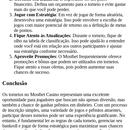
financeiro. Defina um orçamento para o torneio e evite gastar
mais do que você pode perder.
Jogue com Estratégia
: Em vez de jogar de forma aleatória,
desenvolva uma estratégia. Isso pode envolver a escolha de
jogos com maior potencial de retorno ou a definição de metas
de pontos.
Fique Atento às Atualizações
: Durante o torneio, fique de
olho na tabela de classificação. Isso pode ajudá-lo a entender
onde você está em relação aos outros participantes e ajustar
sua estratégia conforme necessário.
Aproveite Promoções
: O Mostbet frequentemente oferece
promoções e bônus que podem ser utilizados em torneios.
Fique atento a essas ofertas, pois podem aumentar suas
chances de sucesso.
Conclusão
Os torneios no Mostbet Casino representam uma excelente
oportunidade para jogadores que buscam não apenas diversão, mas
também a chance de ganhar prêmios em dinheiro. Com um processo
de inscrição simples, uma variedade de jogos e prêmios atraentes,
participar desses torneios pode ser uma experiência gratificante. No
entanto, é fundamental ler as regras de cada torneio, gerenciar seu
bankroll e jogar de forma estratégica para maximizar suas chances