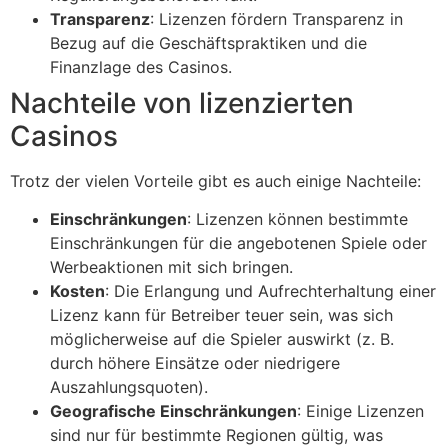
Transparenz
: Lizenzen fördern Transparenz in
Bezug auf die Geschäftspraktiken und die
Finanzlage des Casinos.
Nachteile von lizenzierten
Casinos
Trotz der vielen Vorteile gibt es auch einige Nachteile:
Einschränkungen
: Lizenzen können bestimmte
Einschränkungen für die angebotenen Spiele oder
Werbeaktionen mit sich bringen.
Kosten
: Die Erlangung und Aufrechterhaltung einer
Lizenz kann für Betreiber teuer sein, was sich
möglicherweise auf die Spieler auswirkt (z. B.
durch höhere Einsätze oder niedrigere
Auszahlungsquoten).
Geografische Einschränkungen
: Einige Lizenzen
sind nur für bestimmte Regionen gültig, was