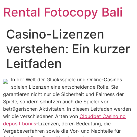
Rental Fotocopy Bali
Casino-Lizenzen
verstehen: Ein kurzer
Leitfaden
In der Welt der Glücksspiele und Online-Casinos
spielen Lizenzen eine entscheidende Rolle. Sie
garantieren nicht nur die Sicherheit und Fairness der
Spiele, sondern schützen auch die Spieler vor
betrügerischen Aktivitäten. In diesem Leitfaden werden
wir die verschiedenen Arten von
Cloudbet Casino no
deposit bonus
-Lizenzen, deren Bedeutung, die
Vergabeverfahren sowie die Vor- und Nachteile für