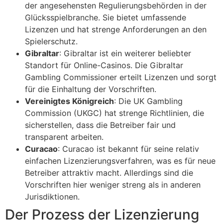
der angesehensten Regulierungsbehörden in der
Glücksspielbranche. Sie bietet umfassende
Lizenzen und hat strenge Anforderungen an den
Spielerschutz.
Gibraltar
: Gibraltar ist ein weiterer beliebter
Standort für Online-Casinos. Die Gibraltar
Gambling Commissioner erteilt Lizenzen und sorgt
für die Einhaltung der Vorschriften.
Vereinigtes Königreich
: Die UK Gambling
Commission (UKGC) hat strenge Richtlinien, die
sicherstellen, dass die Betreiber fair und
transparent arbeiten.
Curacao
: Curacao ist bekannt für seine relativ
einfachen Lizenzierungsverfahren, was es für neue
Betreiber attraktiv macht. Allerdings sind die
Vorschriften hier weniger streng als in anderen
Jurisdiktionen.
Der Prozess der Lizenzierung