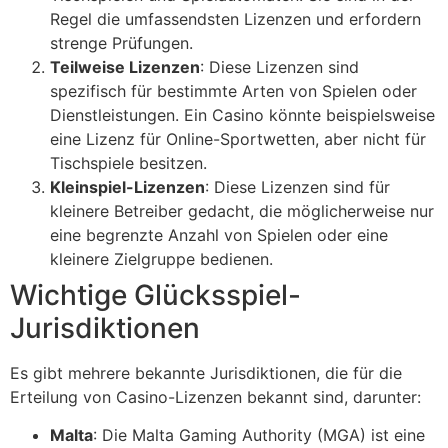
Regel die umfassendsten Lizenzen und erfordern
strenge Prüfungen.
Teilweise Lizenzen
: Diese Lizenzen sind
spezifisch für bestimmte Arten von Spielen oder
Dienstleistungen. Ein Casino könnte beispielsweise
eine Lizenz für Online-Sportwetten, aber nicht für
Tischspiele besitzen.
Kleinspiel-Lizenzen
: Diese Lizenzen sind für
kleinere Betreiber gedacht, die möglicherweise nur
eine begrenzte Anzahl von Spielen oder eine
kleinere Zielgruppe bedienen.
Wichtige Glücksspiel-
Jurisdiktionen
Es gibt mehrere bekannte Jurisdiktionen, die für die
Erteilung von Casino-Lizenzen bekannt sind, darunter:
Malta
: Die Malta Gaming Authority (MGA) ist eine