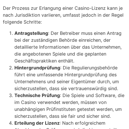
Der Prozess zur Erlangung einer Casino-Lizenz kann je
nach Jurisdiktion variieren, umfasst jedoch in der Regel
folgende Schritte:
Antragstellung
: Der Betreiber muss einen Antrag
bei der zuständigen Behörde einreichen, der
detaillierte Informationen über das Unternehmen,
die angebotenen Spiele und die geplanten
Geschäftspraktiken enthält.
Hintergrundprüfung
: Die Regulierungsbehörde
führt eine umfassende Hintergrundprüfung des
Unternehmens und seiner Eigentümer durch, um
sicherzustellen, dass sie vertrauenswürdig sind.
Technische Prüfung
: Die Spiele und Software, die
im Casino verwendet werden, müssen von
unabhängigen Prüfinstituten getestet werden, um
sicherzustellen, dass sie fair und sicher sind.
Erteilung der Lizenz
: Nach erfolgreichem