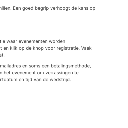
chillen. Een goed begrip verhoogt de kans op
ectie waar evenementen worden
t en klik op de knop voor registratie. Vaak
at.
e-mailadres en soms een betalingsmethode,
van het evenement om verrassingen te
tdatum en tijd van de wedstrijd.