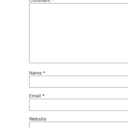
Comment
*
Name
*
Email
*
Website