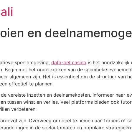
ali
ooien en deelnamemogel
atieve speelomgeving,
dafa-bet.casino
is het noodzakelijk
ijn. Begin met het onderzoeken van de specifieke eveneme
 meer algemeen zijn. Het is essentieel om de structuur van 
ën effectief te plannen.
r de vereiste inzetten en deelnamekosten. Informeer naar e
en tussen winst en verlies. Veel platforms bieden ook tutori
illen verbeteren.
ardevol zijn. Overweeg om deel te nemen aan forums of so
veranderingen in de spelautomaten en populaire strategieë