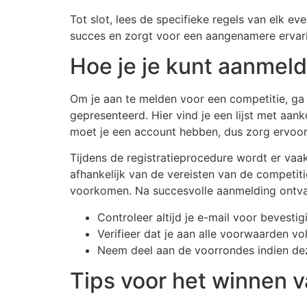
Tot slot, lees de specifieke regels van elk e
succes en zorgt voor een aangenamere ervari
Hoe je je kunt aanmeld
Om je aan te melden voor een competitie, ga
gepresenteerd. Hier vind je een lijst met aan
moet je een account hebben, dus zorg ervoor 
Tijdens de registratieprocedure wordt er va
afhankelijk van de vereisten van de competit
voorkomen. Na succesvolle aanmelding ontvang
Controleer altijd je e-mail voor bevestig
Verifieer dat je aan alle voorwaarden vo
Neem deel aan de voorrondes indien dez
Tips voor het winnen v