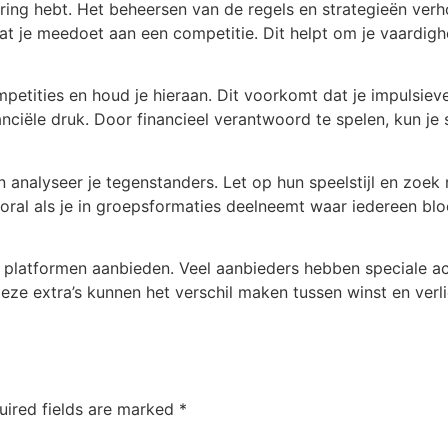
ring hebt. Het beheersen van de regels en strategieën ver
dat je meedoet aan een competitie. Dit helpt om je vaardi
etities en houd je hieraan. Dit voorkomt dat je impulsiev
anciële druk. Door financieel verantwoord te spelen, kun je 
analyseer je tegenstanders. Let op hun speelstijl en zoek 
oral als je in groepsformaties deelneemt waar iedereen bl
platformen aanbieden. Veel aanbieders hebben speciale ac
eze extra’s kunnen het verschil maken tussen winst en verli
uired fields are marked
*