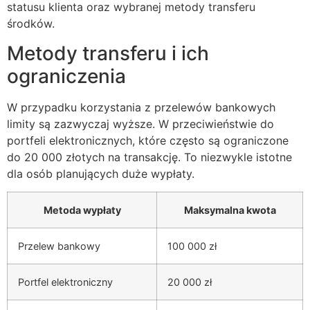
statusu klienta oraz wybranej metody transferu
środków.
Metody transferu i ich
ograniczenia
W przypadku korzystania z przelewów bankowych
limity są zazwyczaj wyższe. W przeciwieństwie do
portfeli elektronicznych, które często są ograniczone
do 20 000 złotych na transakcję. To niezwykle istotne
dla osób planujących duże wypłaty.
Metoda wypłaty
Maksymalna kwota
Przelew bankowy
100 000 zł
Portfel elektroniczny
20 000 zł