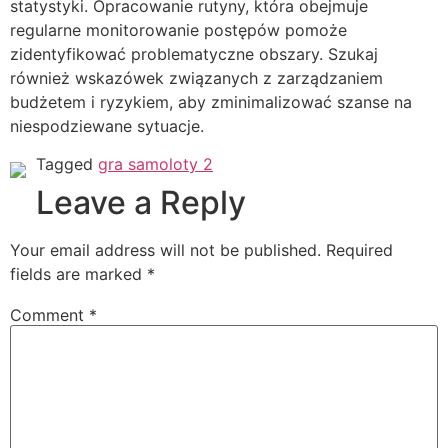
statystyki. Opracowanie rutyny, która obejmuje
regularne monitorowanie postępów pomoże
zidentyfikować problematyczne obszary. Szukaj
również wskazówek związanych z zarządzaniem
budżetem i ryzykiem, aby zminimalizować szanse na
niespodziewane sytuacje.
Tagged
gra samoloty 2
Leave a Reply
Your email address will not be published.
Required
fields are marked
*
Comment
*