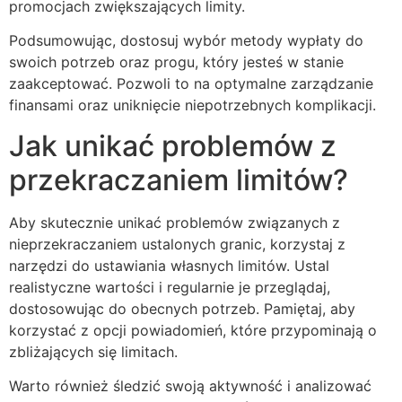
promocjach zwiększających limity.
Podsumowując, dostosuj wybór metody wypłaty do
swoich potrzeb oraz progu, który jesteś w stanie
zaakceptować. Pozwoli to na optymalne zarządzanie
finansami oraz uniknięcie niepotrzebnych komplikacji.
Jak unikać problemów z
przekraczaniem limitów?
Aby skutecznie unikać problemów związanych z
nieprzekraczaniem ustalonych granic, korzystaj z
narzędzi do ustawiania własnych limitów. Ustal
realistyczne wartości i regularnie je przeglądaj,
dostosowując do obecnych potrzeb. Pamiętaj, aby
korzystać z opcji powiadomień, które przypominają o
zbliżających się limitach.
Warto również śledzić swoją aktywność i analizować